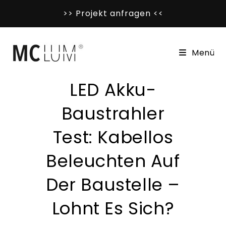
Zum
>> Projekt anfragen <<
Inhalt
springen
Menü
LED Akku-
Baustrahler
Test: Kabellos
Beleuchten Auf
Der Baustelle –
Lohnt Es Sich?